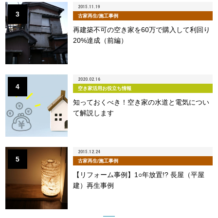
2015.11.19
3
古家再生/施工事例
再建築不可の空き家を60万で購入して利回り
20%達成（前編）
2020.02.16
4
空き家活用お役立ち情報
知っておくべき！空き家の水道と電気につい
て解説します
2015.12.24
5
古家再生/施工事例
【リフォーム事例】1○年放置!? 長屋（平屋
建）再生事例