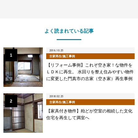
よく読まれている記事
2016.10.25
1
古家再生/施工事例
【リフォーム事例】これぞ空き家！な物件を
ＬＤＫに再生。 水回りを整え住みやすい物件
に変更した門真市の古家（空き家）再生事例
2018.02.25
2
古家再生/施工事例
【家具付き物件】殆どが空室の相続した文化
住宅を再生して満室へ