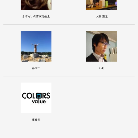
さすらいの古家再生士
大熊 重之
あやこ
いち
事務局