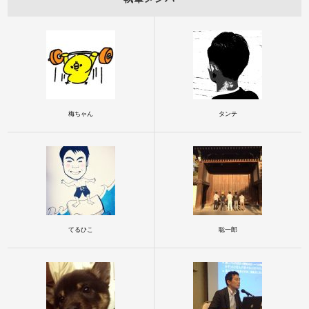
梅ちゃん
タンテ
てるひこ
聡一郎